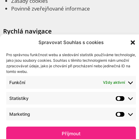
Zásady cookies
Povinně zveřejňované informace
Rychlá navigace
Spravovat Souhlas s cookies
O nás
Kontakty
Pro správnou funkčnost webu a sledování statistik používáme technologie,
Fotogalerie
jako jsou soubory cookies. Souhlas s těmito technologiemi nám umožní
zpracovávat údaje, jako je chování při procházení nebo jedinečná ID na
Ke stažení
tomto webu.
Archivní články
Funkční
Vždy aktivní
Interní odkazy
Statistiky
Administrace webu
Marketing
Webmail
Portál Office 365
Příjmout