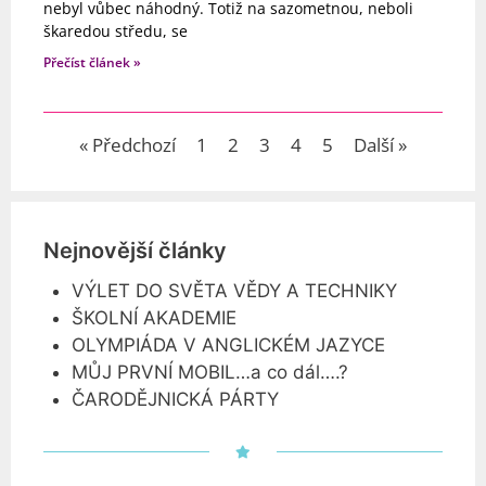
nebyl vůbec náhodný. Totiž na sazometnou, neboli
škaredou středu, se
Přečíst článek »
« Předchozí
1
2
3
4
5
Další »
Nejnovější články
VÝLET DO SVĚTA VĚDY A TECHNIKY
ŠKOLNÍ AKADEMIE
OLYMPIÁDA V ANGLICKÉM JAZYCE
MŮJ PRVNÍ MOBIL…a co dál….?
ČARODĚJNICKÁ PÁRTY