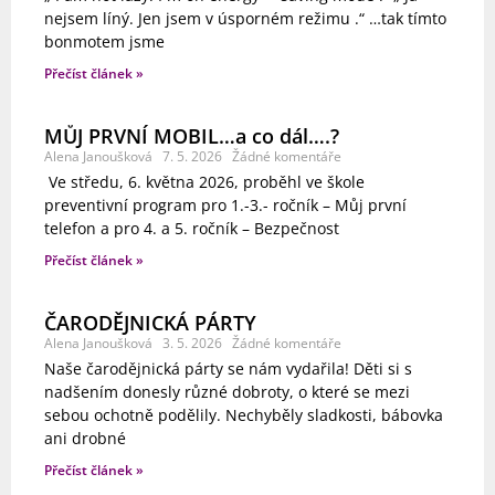
nejsem líný. Jen jsem v úsporném režimu .“ …tak tímto
bonmotem jsme
Přečíst článek »
MŮJ PRVNÍ MOBIL…a co dál….?
Alena Janoušková
7. 5. 2026
Žádné komentáře
Ve středu, 6. května 2026, proběhl ve škole
preventivní program pro 1.-3.- ročník – Můj první
telefon a pro 4. a 5. ročník – Bezpečnost
Přečíst článek »
ČARODĚJNICKÁ PÁRTY
Alena Janoušková
3. 5. 2026
Žádné komentáře
Naše čarodějnická párty se nám vydařila! Děti si s
nadšením donesly různé dobroty, o které se mezi
sebou ochotně podělily. Nechyběly sladkosti, bábovka
ani drobné
Přečíst článek »