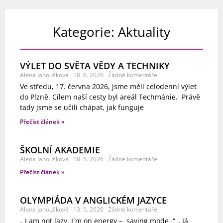
Kategorie: Aktuality
VÝLET DO SVĚTA VĚDY A TECHNIKY
Alena Janoušková
18. 6. 2026
Žádné komentáře
Ve středu, 17. června 2026, jsme měli celodenní výlet
do Plzně. Cílem naší cesty byl areál Techmánie. Právě
tady jsme se učili chápat, jak funguje
Přečíst článek »
ŠKOLNÍ AKADEMIE
Alena Janoušková
18. 5. 2026
Žádné komentáře
Přečíst článek »
OLYMPIÁDA V ANGLICKÉM JAZYCE
Alena Janoušková
13. 5. 2026
Žádné komentáře
„ I am not lazy. I´m on energy – saving mode .“ „ Já