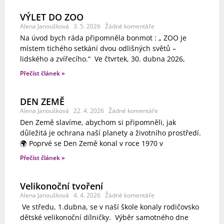
VÝLET DO ZOO
Alena Janoušková
3. 5. 2026
Žádné komentáře
Na úvod bych ráda připomněla bonmot : „ ZOO je
místem tichého setkání dvou odlišných světů –
lidského a zvířecího.“ Ve čtvrtek, 30. dubna 2026,
Přečíst článek »
DEN ZEMĚ
Alena Janoušková
22. 4. 2026
Žádné komentáře
Den Země slavíme, abychom si připomněli, jak
důležitá je ochrana naší planety a životního prostředí.
🌍 Poprvé se Den Země konal v roce 1970 v
Přečíst článek »
Velikonoční tvoření
Alena Janoušková
4. 4. 2026
Žádné komentáře
Ve středu, 1.dubna, se v naší škole konaly rodičovsko
dětské velikonoční dílničky. Výběr samotného dne