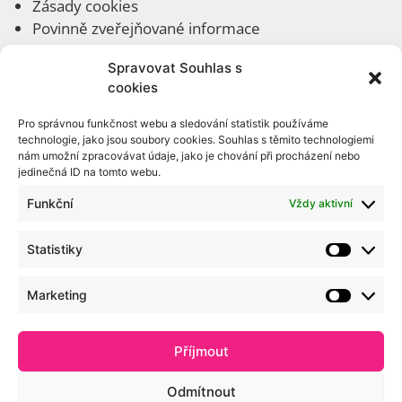
Zásady cookies
Povinně zveřejňované informace
Spravovat Souhlas s
cookies
Rychlá navigace
Pro správnou funkčnost webu a sledování statistik používáme
O nás
technologie, jako jsou soubory cookies. Souhlas s těmito technologiemi
Kontakty
nám umožní zpracovávat údaje, jako je chování při procházení nebo
jedinečná ID na tomto webu.
Fotogalerie
Ke stažení
Funkční
Vždy aktivní
Archivní články
Statistiky
Interní odkazy
Marketing
Administrace webu
Webmail
Příjmout
Portál Office 365
Odmítnout