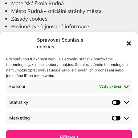
Mateřská škola Rudná
Město Rudná
– oficiální stránky města
Zásady cookies
Povinně zveřejňované informace
Spravovat Souhlas s
cookies
Rychlá navigace
Pro správnou funkčnost webu a sledování statistik používáme
O nás
technologie, jako jsou soubory cookies. Souhlas s těmito technologiemi
Kontakty
nám umožní zpracovávat údaje, jako je chování při procházení nebo
jedinečná ID na tomto webu.
Fotogalerie
Ke stažení
Funkční
Vždy aktivní
Archivní články
Statistiky
Interní odkazy
Marketing
Administrace webu
Webmail
Příjmout